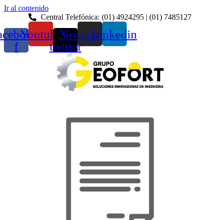
Ir al contenido
Central Telefónica: (01) 4924295 | (01) 7485127
acebook-
Youtube
X-
Instagram
Linkedin
f
twitter