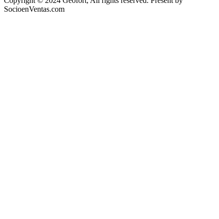
Copyright © 2024 Geofort, All rights reserved. Present by
SocioenVentas.com