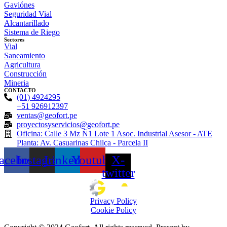
Gaviónes
Seguridad Vial
Alcantarillado
Sistema de Riego
Sectores
Vial
Saneamiento
Agricultura
Construcción
Mineria
CONTACTO
(01) 4924295
+51 926912397
ventas@geofort.pe
proyectosyservicios@geofort.pe
Oficina: Calle 3 Mz Ñ1 Lote 1 Asoc. Industrial Asesor - ATE
Planta: Av. Casuarinas Chilca - Parcela II
acebook
Instagram
Linkedin
Youtube
X-
twitter
Privacy Policy
Cookie Policy