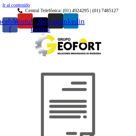
Ir al contenido
Central Telefónica: (01) 4924295 | (01) 7485127
acebook-
Youtube
X-
Instagram
Linkedin
f
twitter