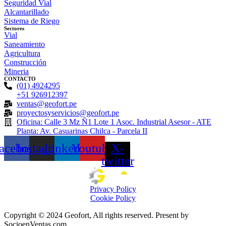
Seguridad Vial
Alcantarillado
Sistema de Riego
Sectores
Vial
Saneamiento
Agricultura
Construcción
Mineria
CONTACTO
(01) 4924295
+51 926912397
ventas@geofort.pe
proyectosyservicios@geofort.pe
Oficina: Calle 3 Mz Ñ1 Lote 1 Asoc. Industrial Asesor - ATE
Planta: Av. Casuarinas Chilca - Parcela II
acebook
Instagram
Linkedin
Youtube
X-
twitter
Privacy Policy
Cookie Policy
Copyright © 2024 Geofort, All rights reserved. Present by
SocioenVentas.com