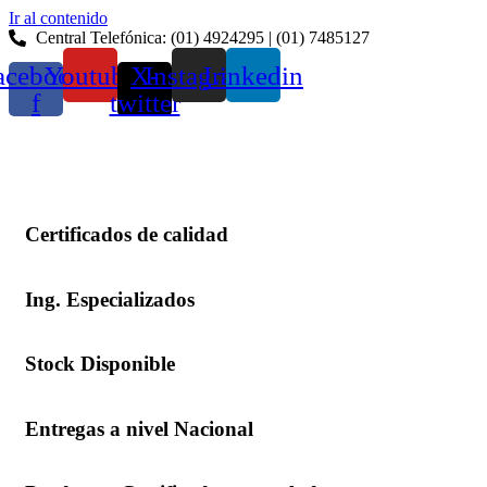
Ir al contenido
Central Telefónica: (01) 4924295 | (01) 7485127
acebook-
Youtube
X-
Instagram
Linkedin
f
twitter
Certificados de calidad
Ing. Especializados
Stock Disponible
Entregas a nivel Nacional